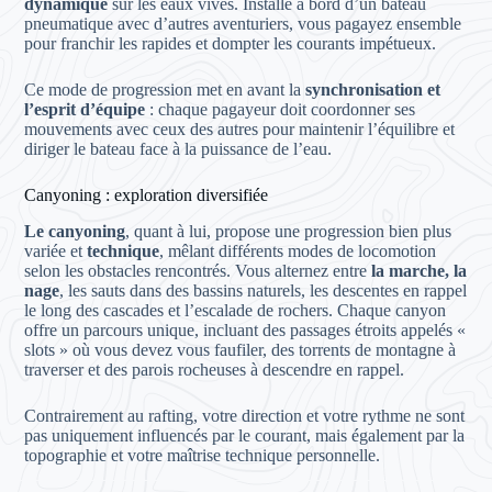
dynamique
sur les eaux vives. Installé à bord d’un bateau
pneumatique avec d’autres aventuriers, vous pagayez ensemble
pour franchir les rapides et dompter les courants impétueux.
Ce mode de progression met en avant la
synchronisation et
l’esprit d’équipe
: chaque pagayeur doit coordonner ses
mouvements avec ceux des autres pour maintenir l’équilibre et
diriger le bateau face à la puissance de l’eau.
Canyoning : exploration diversifiée
Le canyoning
, quant à lui, propose une progression bien plus
variée et
technique
, mêlant différents modes de locomotion
selon les obstacles rencontrés. Vous alternez entre
la marche, la
nage
, les sauts dans des bassins naturels, les descentes en rappel
le long des cascades et l’escalade de rochers. Chaque canyon
offre un parcours unique, incluant des passages étroits appelés «
slots » où vous devez vous faufiler, des torrents de montagne à
traverser et des parois rocheuses à descendre en rappel.
Contrairement au rafting, votre direction et votre rythme ne sont
pas uniquement influencés par le courant, mais également par la
topographie et votre maîtrise technique personnelle.