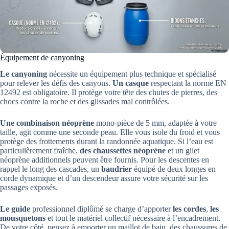
Équipement de canyoning
Le canyoning
nécessite un équipement plus technique et spécialisé
pour relever les défis des canyons.
Un casque
respectant la norme EN
12492 est obligatoire. Il protège votre tête des chutes de pierres, des
chocs contre la roche et des glissades mal contrôlées.
Une combinaison néoprène
mono-pièce de 5 mm, adaptée à votre
taille, agit comme une seconde peau. Elle vous isole du froid et vous
protège des frottements durant la randonnée aquatique. Si l’eau est
particulièrement fraîche,
des chaussettes néoprène
et un gilet
néoprène additionnels peuvent être fournis. Pour les descentes en
rappel le long des cascades, un
baudrier
équipé de deux longes en
corde dynamique et d’un descendeur assure votre sécurité sur les
passages exposés.
Le guide
professionnel diplômé se charge d’apporter
les cordes
,
les
mousquetons
et tout le matériel collectif nécessaire à l’encadrement.
De votre côté, pensez à emporter un maillot de bain, des chaussures de