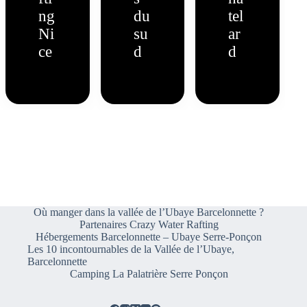
ng
du
tel
Ni
su
ar
ce
d
d
Où manger dans la vallée de l’Ubaye Barcelonnette ?
Partenaires Crazy Water Rafting
Hébergements Barcelonnette – Ubaye Serre-Ponçon
Les 10 incontournables de la Vallée de l’Ubaye,
Barcelonnette
Camping La Palatrière Serre Ponçon