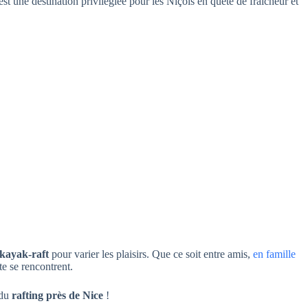
 est une destination privilégiée pour les Niçois en quête de fraîcheur et
kayak-raft
pour varier les plaisirs. Que ce soit entre amis,
en famille
te se rencontrent.
 du
rafting près de Nice
!