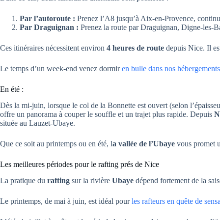
Par l’autoroute :
Prenez l’A8 jusqu’à Aix-en-Provence, continue
Par Draguignan :
Prenez la route par Draguignan, Digne-les-B
Ces itinéraires nécessitent environ
4 heures de route
depuis Nice. Il es
Le temps d’un week-end venez dormir
en bulle dans nos hébergements 
En été :
Dès la mi-juin, lorsque le col de la Bonnette est ouvert (selon l’épaiss
offre un panorama à couper le souffle et un trajet plus rapide. Depuis
N
située au Lauzet-Ubaye.
Que ce soit au printemps ou en été, l
a vallée de l’Ubaye
vous promet u
Les meilleures périodes pour le rafting prés de Nice
La pratique du
rafting
sur la rivière
Ubaye
dépend fortement de la sais
Le printemps, de mai à juin, est idéal pour
les rafteurs en quête de sensa