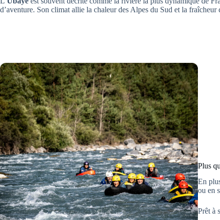
L’
Ubaye
est souvent décrite comme la rivière la plus dynamique de Fr
d’aventure. Son climat allie la chaleur des Alpes du Sud et la fraîcheu
Plus q
En plu
ou en s
Prêt à 