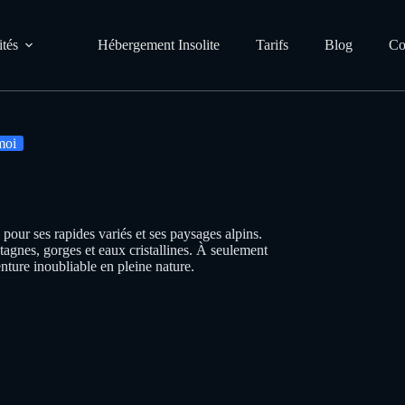
ités
Hébergement Insolite
Tarifs
Blog
Co
moi
our ses rapides variés et ses paysages alpins.
tagnes, gorges et eaux cristallines. À seulement
ture inoubliable en pleine nature.