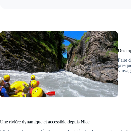
Des ra
Faire 
presque
sauvag
Une rivière dynamique et accessible depuis Nice