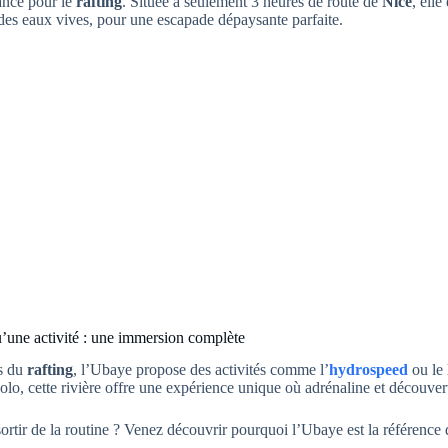
ance pour le
rafting
. Située à seulement 3 heures de route de
Nice
, elle
r des eaux vives, pour une escapade dépaysante parfaite.
u’une activité : une immersion complète
s du
rafting
, l’Ubaye propose des activités comme l’
hydrospeed
ou le
olo, cette rivière offre une expérience unique où adrénaline et découver
sortir de la routine ? Venez découvrir pourquoi l’Ubaye est la référence