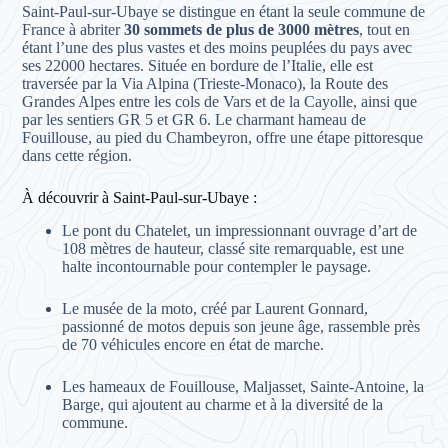
Saint-Paul-sur-Ubaye se distingue en étant la seule commune de
France à abriter
30 sommets de plus de 3000 mètres
, tout en
étant l’une des plus vastes et des moins peuplées du pays avec
ses 22000 hectares. Située en bordure de l’Italie, elle est
traversée par la Via Alpina (Trieste-Monaco), la Route des
Grandes Alpes entre les cols de Vars et de la Cayolle, ainsi que
par les sentiers GR 5 et GR 6. Le charmant hameau de
Fouillouse, au pied du Chambeyron, offre une étape pittoresque
dans cette région.
À découvrir à Saint-Paul-sur-Ubaye :
Le pont du Chatelet, un impressionnant ouvrage d’art de
108 mètres de hauteur, classé site remarquable, est une
halte incontournable pour contempler le paysage.
Le musée de la moto, créé par Laurent Gonnard,
passionné de motos depuis son jeune âge, rassemble près
de 70 véhicules encore en état de marche.
Les hameaux de Fouillouse, Maljasset, Sainte-Antoine, la
Barge, qui ajoutent au charme et à la diversité de la
commune.