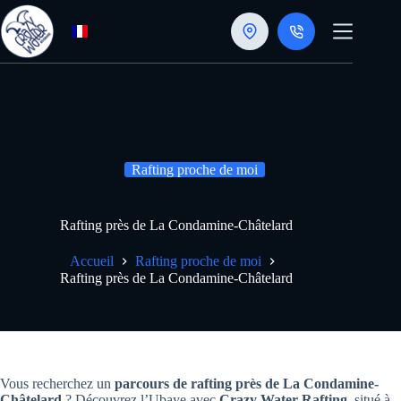
Passer
au
contenu
Rafting proche de moi
Rafting près de La Condamine-Châtelard
Accueil
Rafting proche de moi
Rafting près de La Condamine-Châtelard
Vous recherchez un
parcours de rafting près de La Condamine-
Châtelard
? Découvrez l’Ubaye avec
Crazy Water Rafting
, situé à