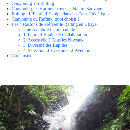
Canyoning VS Rafting
Canyoning : L’Harmonie avec la Nature Sauvage
Rafting : L’Esprit d’Équipe dans les Eaux Frénétiques
Canyoning ou Rafting, quoi choisir ?
Les 4 Raisons de Préférer le Rafting en Ubaye
Une Aventure Incomparable
1. Esprit d’Équipe et Collaboration
2. Accessible à Tous les Niveaux
3. Diversité des Rapides
4. Sensation d’Évasion et d’Aventure
Conclusion