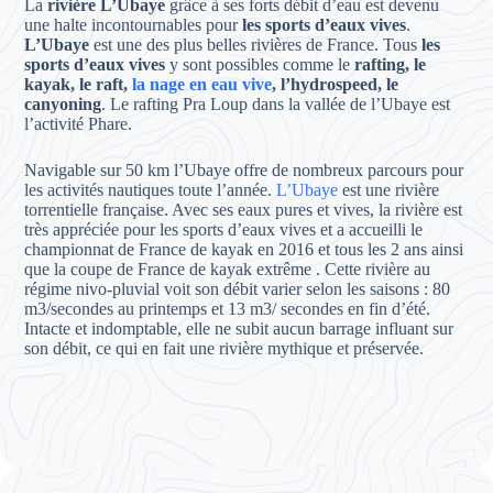
La
rivière L’Ubaye
grâce à ses forts débit d’eau est devenu
une halte incontournables pour
les sports d’eaux vives
.
L’Ubaye
est une des plus belles rivières de France. Tous
les
sports d’eaux vives
y sont possibles comme le
rafting, le
kayak, le raft,
la nage en eau vive
, l’hydrospeed, le
canyoning
. Le rafting Pra Loup dans la vallée de l’Ubaye est
l’activité Phare.
Navigable sur 50 km l’Ubaye offre de nombreux parcours pour
les activités nautiques toute l’année.
L’Ubaye
est une rivière
torrentielle française. Avec ses eaux pures et vives, la rivière est
très appréciée pour les sports d’eaux vives et a accueilli le
championnat de France de kayak en 2016 et tous les 2 ans ainsi
que la coupe de France de kayak extrême . Cette rivière au
régime nivo-pluvial voit son débit varier selon les saisons : 80
m3/secondes au printemps et 13 m3/ secondes en fin d’été.
Intacte et indomptable, elle ne subit aucun barrage influant sur
son débit, ce qui en fait une rivière mythique et préservée.