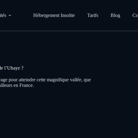
ités
Hébergement Insolite
Tarifs
Blog
Co
de l’Ubaye ?
yage pour atteindre cette magnifique vallée, que
illeurs en France.