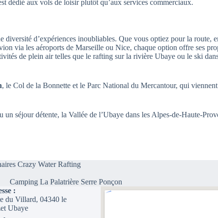
st dédié aux vols de loisir plutôt qu’aux services commerciaux.
e diversité d’expériences inoubliables. Que vous optiez pour la route, en
vion via les aéroports de Marseille ou Nice, chaque option offre ses pr
ctivités de plein air telles que le rafting sur la rivière Ubaye ou le ski 
n
, le Col de la Bonnette et le Parc National du Mercantour, qui viennent
ou un séjour détente, la Vallée de l’Ubaye dans les Alpes-de-Haute-Pro
naires Crazy Water Rafting
Camping La Palatrière Serre Ponçon
sse :
e du Villard, 04340 le
et Ubaye