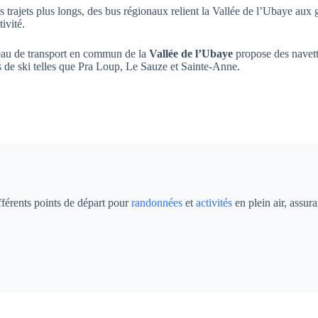
s trajets plus longs, des bus régionaux relient la Vallée de l’Ubaye aux
ivité.
eau de transport en commun de la
Vallée de l’Ubaye
propose des navettes
s de ski telles que Pra Loup, Le Sauze et Sainte-Anne.
fférents points de départ pour
randonnées
et
activités
en plein air, assur