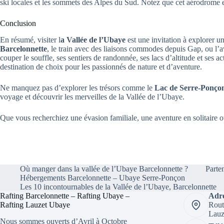
ski locales et les sommets des Alpes du Sud. Notez que cet aérodrome e
Conclusion
En résumé, visiter l
a Vallée de l’Ubaye
est une invitation à explorer un
Barcelonnette
, le train avec des liaisons commodes depuis Gap, ou l’a
couper le souffle, ses sentiers de randonnée, ses lacs d’altitude et ses a
destination de choix pour les passionnés de nature et d’aventure.
Ne manquez pas d’explorer les trésors comme le
Lac de Serre-Ponço
voyage et découvrir les merveilles de la Vallée de l’Ubaye.
Que vous recherchiez une évasion familiale, une aventure en solitaire 
Où manger dans la vallée de l’Ubaye Barcelonnette ?
Parte
Hébergements Barcelonnette – Ubaye Serre-Ponçon
Les 10 incontournables de la Vallée de l’Ubaye, Barcelonnette
Rafting Barcelonnette – Rafting Ubaye –
Adre
Rafting Lauzet Ubaye
Rout
Lauz
Nous sommes ouverts d’Avril à Octobre