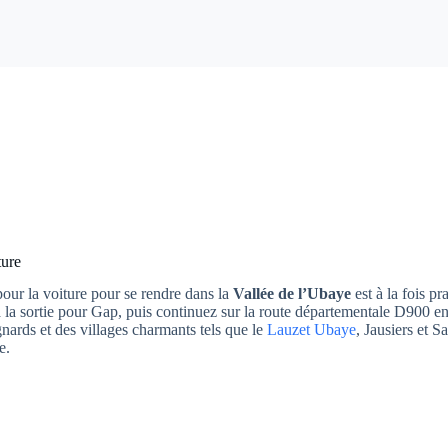
ture
our la voiture pour se rendre dans la
Vallée de l’Ubaye
est à la fois 
 la sortie pour Gap, puis continuez sur la route départementale D900 e
ards et des villages charmants tels que le
Lauzet Ubaye
, Jausiers et 
e.