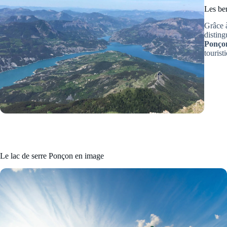
Les be
Grâce 
disting
Ponço
tourist
Le lac de serre Ponçon en image