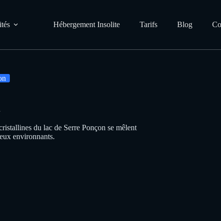
ités
Hébergement Insolite
Tarifs
Blog
Co
on
n
ristallines du lac de Serre Ponçon se mêlent
ux environnants.