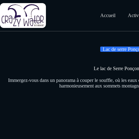
Passer
au
contenu
Accueil
Activ
Lac de serre Ponç
Le lac de Serre Ponço
Immergez-vous dans un panorama à couper le souffle, où les eaux c
harmonieusement aux sommets montagne