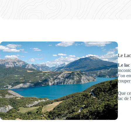
Le Lac
Le lac
inconto
l’on e
couper 
Que ce
lac de