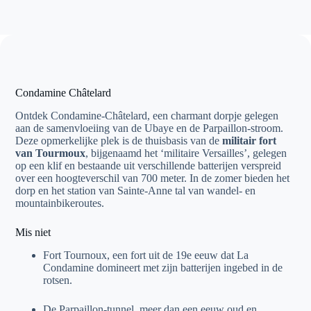
Condamine Châtelard
Ontdek Condamine-Châtelard, een charmant dorpje gelegen
aan de samenvloeiing van de Ubaye en de Parpaillon-stroom.
Deze opmerkelijke plek is de thuisbasis van de
militair fort
van Tourmoux
, bijgenaamd het ‘militaire Versailles’, gelegen
op een klif en bestaande uit verschillende batterijen verspreid
over een hoogteverschil van 700 meter. In de zomer bieden het
dorp en het station van Sainte-Anne tal van wandel- en
mountainbikeroutes.
Mis niet
Fort Tournoux, een fort uit de 19e eeuw dat La
Condamine domineert met zijn batterijen ingebed in de
rotsen.
De Parpaillon-tunnel, meer dan een eeuw oud en