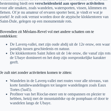
bestemming biedt een
verscheidenheid aan sportieve activiteiten
voor alle smaken, zoals wandelen, watersporten, vissen, klimmen en
fietsen. Of je nu amateur of ervaren sporter bent, je vindt er wat je
zoekt! Je zult ook verrast worden door de atypische klokkentoren van
Saint-Dule, gelegen op een monumentale rots.
Bovendien zit Méolans-Revel vol met andere schatten om te
ontdekken:
De Laverq-vallei, met zijn oude abdij uit de 12e eeuw, een waar
paradijs tussen geschiedenis en natuur.
De klokkentoren Saint Julien uit de 14e eeuw, die vanaf zijn rots
de Ubaye domineert en het dorp zijn oorspronkelijke karakter
geeft.
Je zult niet zonder activiteiten komen te zitten:
Wandelen in de Laverq-vallei met routes voor alle niveaus, van
korte familiewandelingen tot langere wandelingen zoals Eaux
Tortes (5u45).
Profiteer van het Rioclar-meer om te ontspannen en plezier te
hebben, hetzij met de mountainbike op de pompbaan of door te
wandelen langs de Ubaye.