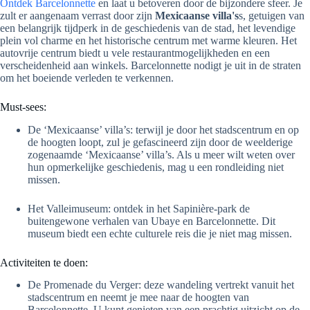
Ontdek Barcelonnette
en laat u betoveren door de bijzondere sfeer. Je
zult er aangenaam verrast door zijn
Mexicaanse villa's
s, getuigen van
een belangrijk tijdperk in de geschiedenis van de stad, het levendige
plein vol charme en het historische centrum met warme kleuren. Het
autovrije centrum biedt u vele restaurantmogelijkheden en een
verscheidenheid aan winkels. Barcelonnette nodigt je uit in de straten
om het boeiende verleden te verkennen.
Must-sees:
De ‘Mexicaanse’ villa’s: terwijl je door het stadscentrum en op
de hoogten loopt, zul je gefascineerd zijn door de weelderige
zogenaamde ‘Mexicaanse’ villa’s. Als u meer wilt weten over
hun opmerkelijke geschiedenis, mag u een rondleiding niet
missen.
Het Valleimuseum: ontdek in het Sapinière-park de
buitengewone verhalen van Ubaye en Barcelonnette. Dit
museum biedt een echte culturele reis die je niet mag missen.
Activiteiten te doen:
De Promenade du Verger: deze wandeling vertrekt vanuit het
stadscentrum en neemt je mee naar de hoogten van
Barcelonnette. U kunt genieten van een prachtig uitzicht op de