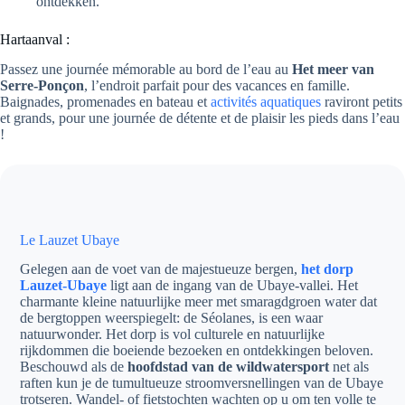
ontdekken.
Hartaanval :
Passez une journée mémorable au bord de l’eau au
Het meer van
Serre-Ponçon
, l’endroit parfait pour des vacances en famille.
Baignades, promenades en bateau et
activités aquatiques
raviront petits
et grands, pour une journée de détente et de plaisir les pieds dans l’eau
!
Le Lauzet Ubaye
Gelegen aan de voet van de majestueuze bergen,
het dorp
Lauzet-Ubaye
ligt aan de ingang van de Ubaye-vallei. Het
charmante kleine natuurlijke meer met smaragdgroen water dat
de bergtoppen weerspiegelt: de Séolanes, is een waar
natuurwonder. Het dorp is vol culturele en natuurlijke
rijkdommen die boeiende bezoeken en ontdekkingen beloven.
Beschouwd als de
hoofdstad van de wildwatersport
net als
raften kun je de tumultueuze stroomversnellingen van de Ubaye
trotseren. Wandel- of fietstochten wachten op u om ten volle te