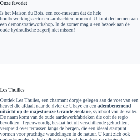
Onze favoriet
Is het Maison du Bois, een eco-museum dat de hele
houtbewerkingssector en -ambachten promoot. U kunt deelnemen aan
een demonstratieworkshop. In de zomer mag u een bezoek aan de
oude hydraulische zagerij niet missen!
Les Thuilles
Ontdek Les Thuiles, een charmant dorpje gelegen aan de voet van een
heuvel die afdaalt naar de rivier de Ubaye en een
adembenemend
uitzicht op de majestueuze Grande Séolane
, symbool van de vallei.
De naam komt van de oude aardewerkfabrieken die ooit de regio
bevolkten. Tegenwoordig bestaat het uit verschillende gehuchten,
verspreid over terrassen langs de bergen, die een ideaal startpunt
vormen voor prachtige wandelingen in de natuur. U kunt zich ook
onderdompelen in het culturele erfgoed door door de glooiende