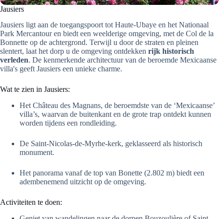
Jausiers
Jausiers ligt aan de toegangspoort tot Haute-Ubaye en het Nationaal
Park Mercantour en biedt een weelderige omgeving, met de Col de la
Bonnette op de achtergrond. Terwijl u door de straten en pleinen
slentert, laat het dorp u de omgeving ontdekken
rijk historisch
verleden
. De kenmerkende architectuur van de beroemde Mexicaanse
villa's geeft Jausiers een unieke charme.
Wat te zien in Jausiers:
Het Château des Magnans, de beroemdste van de ‘Mexicaanse’
villa’s, waarvan de buitenkant en de grote trap ontdekt kunnen
worden tijdens een rondleiding.
De Saint-Nicolas-de-Myrhe-kerk, geklasseerd als historisch
monument.
Het panorama vanaf de top van Bonette (2.802 m) biedt een
adembenemend uitzicht op de omgeving.
Activiteiten te doen:
Geniet van wandelingen naar de dorpen Bouzoulière of Saint-