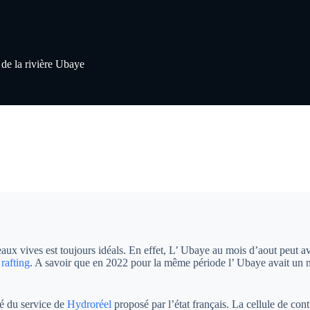
de la rivière Ubaye
 eaux vives est toujours idéals. En effet, L’ Ubaye au mois d’aout peut a
e
rafting
. A savoir que en 2022 pour la même période l’ Ubaye avait un n
é du service de
Hydroréel
proposé par l’état français. La cellule de co