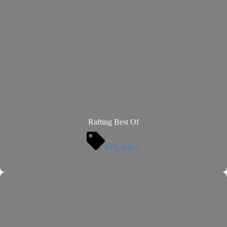
Rafting Best Of
47€/pers.