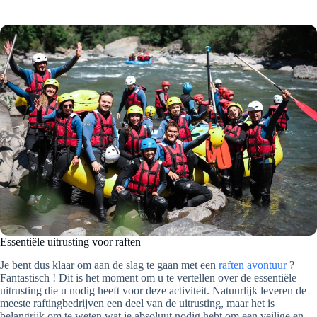
Essentiële uitrusting voor raften
Je bent dus klaar om aan de slag te gaan met een
raften avontuur
?
Fantastisch ! Dit is het moment om u te vertellen over de essentiële
uitrusting die u nodig heeft voor deze activiteit. Natuurlijk leveren de
meeste raftingbedrijven een deel van de uitrusting, maar het is
belangrijk om te weten wat je absoluut nodig hebt om een veilige en