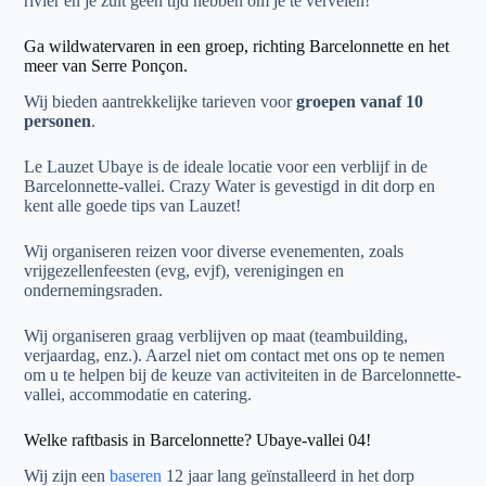
rivier en je zult geen tijd hebben om je te vervelen!
Ga wildwatervaren in een groep, richting Barcelonnette en het
meer van Serre Ponçon.
Wij bieden aantrekkelijke tarieven voor
groepen vanaf 10
personen
.
Le Lauzet Ubaye is de ideale locatie voor een verblijf in de
Barcelonnette-vallei. Crazy Water is gevestigd in dit dorp en
kent alle goede tips van Lauzet!
Wij organiseren reizen voor diverse evenementen, zoals
vrijgezellenfeesten (evg, evjf), verenigingen en
ondernemingsraden.
Wij organiseren graag verblijven op maat (teambuilding,
verjaardag, enz.). Aarzel niet om contact met ons op te nemen
om u te helpen bij de keuze van activiteiten in de Barcelonnette-
vallei, accommodatie en catering.
Welke raftbasis in Barcelonnette? Ubaye-vallei 04!
Wij zijn een
baseren
12 jaar lang geïnstalleerd in het dorp