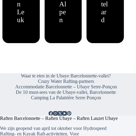
n
Al
tel
Le
pe
ar
uk
n
d
Waar te eten in de Ubaye Barcelonnette-vallei?
Crazy Water Rafting-partners
Accommodatie Barcelonnette – Ubaye Serre-Ponçon
De 10 must-sees van de Ubaye-vallei, Barcelonnette
Camping La Palatrière Serre Ponçon
Raften Barcelonnette – Raften Ubaye – Raften Lauzet Ubaye
We zijn geopend van april tot oktober voor Hydrospeed
Rafting- en Kayak Raft-activiteiten. Voor