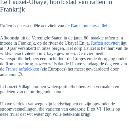
Le Lauzet-Ubaye, hoofdstad van raften in
Frankrijk
Raften is de essentiële activiteit van de
Barcelonnette-vallei
.
Afkomstig uit de Verenigde Staten in de jaren 80, maakte raften zijn
intrede in Frankrijk, op de rivier de Ubaye! En ja,
Raften activiteit
ligt
al 40 jaar verankerd in onze bergen. Het dorp Lauzet is het hart van de
wildwateractiviteiten in Ubaye geworden. De rivier biedt
watersportliefhebbers een tocht door de Gorges en de doorgang onder
de Romeinse brug, zozeer zelfs dat de Ubaye vandaag de dag een van
de
Franse raftplekken
(zie Europees) het meest gewaardeerd door
amateurs 😉.
In Lauzet Village kunnen watersportliefhebbers zich vermaken en
genieten van de omringende natuur.
Ubaye verleidt vanwege zijn landschappen en zijn opwindende
stroomversnellingen, die variëren van categorie II tot VI. Het is op
deze rivier dat wit water zijn volle betekenis krijgt.