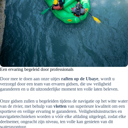
Een ervaring begeleid door professionals
Door mee te doen aan onze uitjes
raften op de Ubaye
, wordt u
verzorgd door een team van ervaren gidsen, die uw veiligheid
garanderen en u dit uitzonderlijke moment ten volle laten beleven.
Onze gidsen zullen u begeleiden tijdens de navigatie op het witte water
van de rivier, met behulp van
vlotten
van superieure kwaliteit om een
sportieve en veilige ervaring te garanderen. Veiligheidsinstructies en
navigatietechnieken worden u vóór elke afdaling uitgelegd, zodat elke
deelnemer, ongeacht zijn niveau, ten volle kan genieten van dit
wateravontuur.