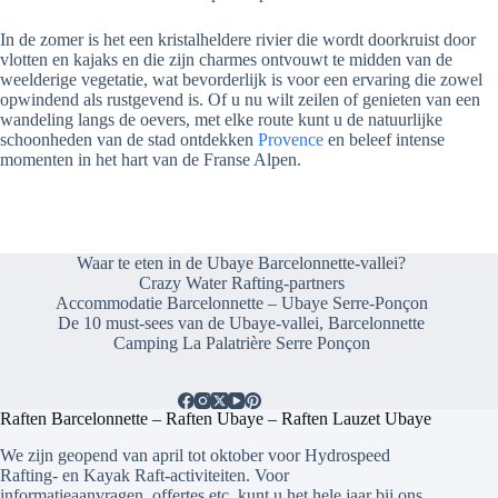
In de zomer is het een kristalheldere rivier die wordt doorkruist door
vlotten en kajaks en die zijn charmes ontvouwt te midden van de
weelderige vegetatie, wat bevorderlijk is voor een ervaring die zowel
opwindend als rustgevend is. Of u nu wilt zeilen of genieten van een
wandeling langs de oevers, met elke route kunt u de natuurlijke
schoonheden van de stad ontdekken
Provence
en beleef intense
momenten in het hart van de Franse Alpen.
Waar te eten in de Ubaye Barcelonnette-vallei?
Crazy Water Rafting-partners
Accommodatie Barcelonnette – Ubaye Serre-Ponçon
De 10 must-sees van de Ubaye-vallei, Barcelonnette
Camping La Palatrière Serre Ponçon
Raften Barcelonnette – Raften Ubaye – Raften Lauzet Ubaye
We zijn geopend van april tot oktober voor Hydrospeed
Rafting- en Kayak Raft-activiteiten. Voor
informatieaanvragen, offertes etc. kunt u het hele jaar bij ons