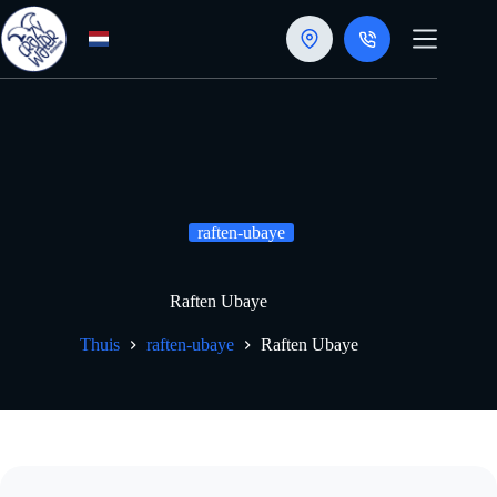
Doorgaan
naar
artikel
raften-ubaye
Raften Ubaye
Thuis
raften-ubaye
Raften Ubaye