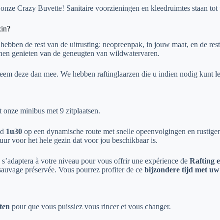
n onze Crazy Buvette! Sanitaire voorzieningen en kleedruimtes staan to
zin?
 hebben de rest van de uitrusting: neopreenpak, in jouw maat, en de res
nen genieten van de geneugten van wildwatervaren.
eem deze dan mee. We hebben raftinglaarzen die u indien nodig kunt l
t onze minibus met 9 zitplaatsen.
ad
1u30
op een dynamische route met snelle opeenvolgingen en rustige
uur voor het hele gezin dat voor jou beschikbaar is.
 s’adaptera à votre niveau pour vous offrir une expérience de
Rafting e
 sauvage préservée. Vous pourrez profiter de ce
bijzondere tijd met u
ten
pour que vous puissiez vous rincer et vous changer.