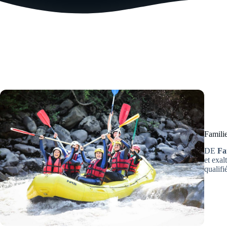
Famili
DE
Fa
et exal
qualif