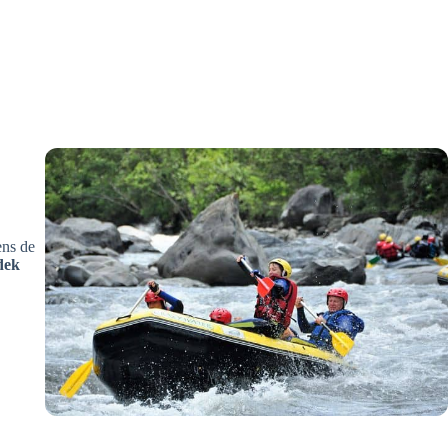
ens de
dek