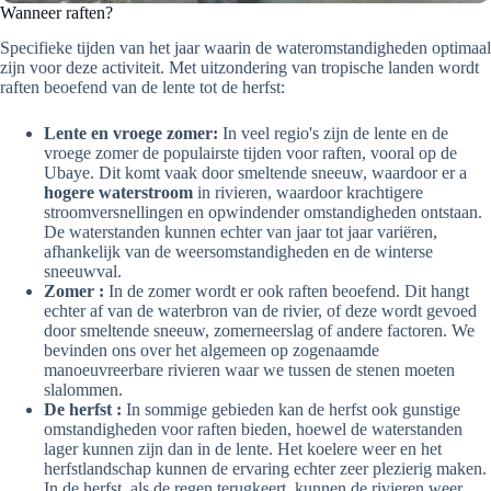
Wanneer raften?
Specifieke tijden van het jaar waarin de wateromstandigheden optimaal
zijn voor deze activiteit. Met uitzondering van tropische landen wordt
raften beoefend van de lente tot de herfst:
Lente en vroege zomer:
In veel regio's zijn de lente en de
vroege zomer de populairste tijden voor raften, vooral op de
Ubaye. Dit komt vaak door smeltende sneeuw, waardoor er a
hogere waterstroom
in rivieren, waardoor krachtigere
stroomversnellingen en opwindender omstandigheden ontstaan.
De waterstanden kunnen echter van jaar tot jaar variëren,
afhankelijk van de weersomstandigheden en de winterse
sneeuwval.
Zomer :
In de zomer wordt er ook raften beoefend. Dit hangt
echter af van de waterbron van de rivier, of deze wordt gevoed
door smeltende sneeuw, zomerneerslag of andere factoren. We
bevinden ons over het algemeen op zogenaamde
manoeuvreerbare rivieren waar we tussen de stenen moeten
slalommen.
De herfst :
In sommige gebieden kan de herfst ook gunstige
omstandigheden voor raften bieden, hoewel de waterstanden
lager kunnen zijn dan in de lente. Het koelere weer en het
herfstlandschap kunnen de ervaring echter zeer plezierig maken.
In de herfst, als de regen terugkeert, kunnen de rivieren weer