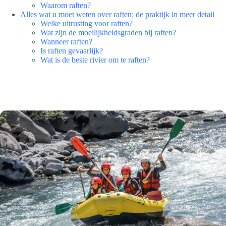
Waarom raften?
Alles wat u moet weten over raften: de praktijk in meer detail
Welke uitrusting voor raften?
Wat zijn de moeilijkheidsgraden bij raften?
Wanneer raften?
Is raften gevaarlijk?
Wat is de beste rivier om te raften?