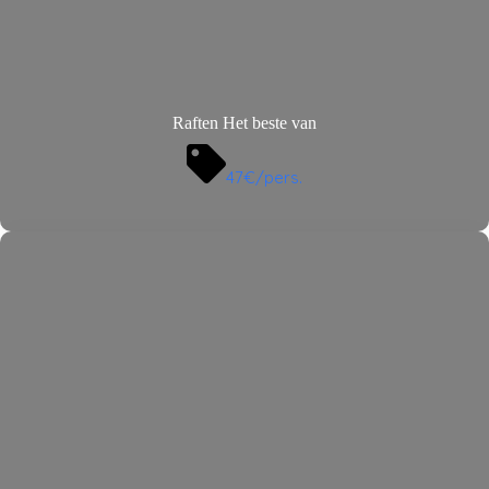
Raften Het beste van
47€/pers.