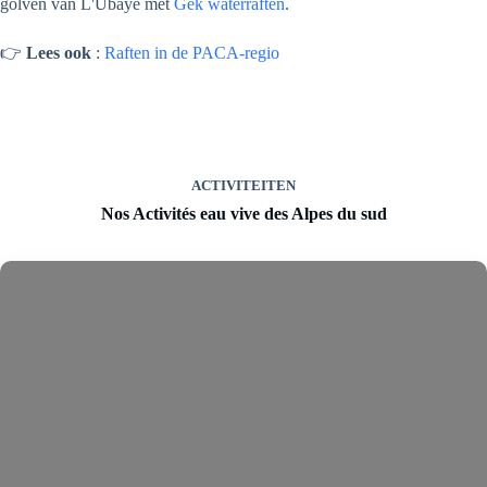
golven van L'Ubaye met
Gek waterraften
.
👉
Lees ook
:
Raften in de PACA-regio
ACTIVITEITEN
Nos Activités eau vive des Alpes du sud