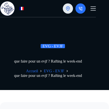
Passer
au
contenu
EVG - EVJF
que faire pour un evjf ? Rafting le week-end
Accueil
EVG - EVJF
que faire pour un evjf ? Rafting le week-end