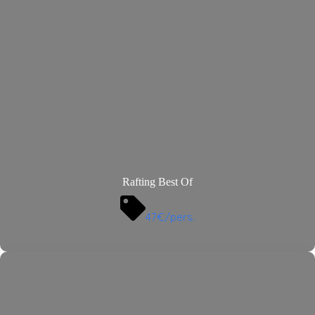
Rafting Best Of
47€/pers.