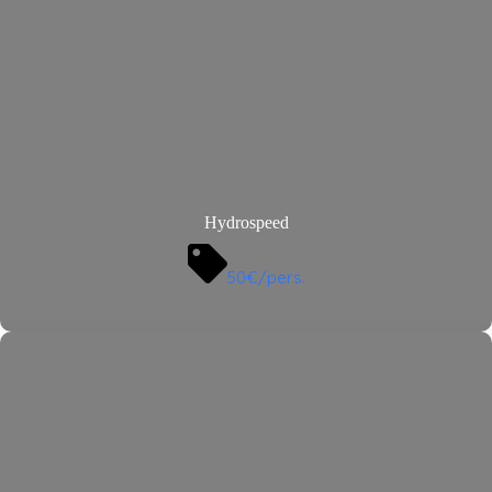
Hydrospeed
50€/pers.