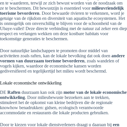
en te waarderen, terwijl ze zich bewust worden van de noodzaak om
ze te beschermen. Dit bewustzijn is essentieel voor
milieuvriendelijk
toerisme bevorderen
. Door bewaarde rivieren te verkennen, word je
getuige van de rijkdom en diversiteit van aquatische ecosystemen. Het
is onmogelijk om onverschillig te blijven voor de schoonheid van de
Ubaye-vallei! Deze directe verbinding met de natuur zal zeker een diep
respect en verlangen wekken om deze kostbare habitats voor
toekomstige generaties te beschermen.
Door natuurlijke landschappen te promoten door middel van
activiteiten zoals raften, kan de lokale bevolking dat ook doen
andere
vormen van duurzaam toerisme bevorderen
, zoals wandelen of
vogels kijken, waardoor de economische kansen worden
gediversifieerd en tegelijkertijd het milieu wordt beschermd.
Lokale economische ontwikkeling
DE
Raften
duurzaam kan ook zijn
motor van de lokale economische
ontwikkeling
. Door milieubewuste bezoekers aan te trekken,
stimuleert het de opkomst van kleine bedrijven die de regionale
knowhow benadrukken: gidsen, ecologisch verantwoorde
accommodatie en restaurants die lokale producten gebruiken.
Door te kiezen voor lokale dienstverleners draagt u daaraan bij
een