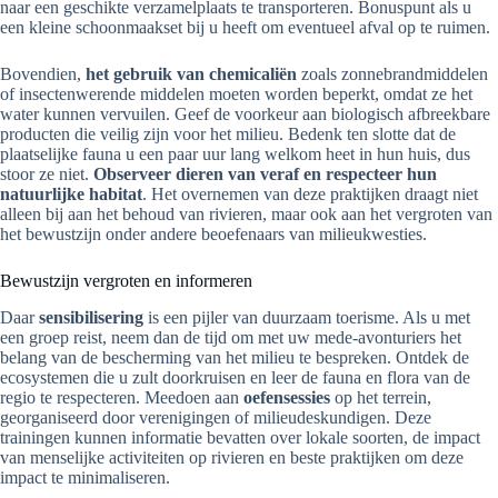
naar een geschikte verzamelplaats te transporteren. Bonuspunt als u
een kleine schoonmaakset bij u heeft om eventueel afval op te ruimen.
Bovendien,
het gebruik van chemicaliën
zoals zonnebrandmiddelen
of insectenwerende middelen moeten worden beperkt, omdat ze het
water kunnen vervuilen. Geef de voorkeur aan biologisch afbreekbare
producten die veilig zijn voor het milieu. Bedenk ten slotte dat de
plaatselijke fauna u een paar uur lang welkom heet in hun huis, dus
stoor ze niet.
Observeer dieren van veraf en respecteer hun
natuurlijke habitat
. Het overnemen van deze praktijken draagt niet
alleen bij aan het behoud van rivieren, maar ook aan het vergroten van
het bewustzijn onder andere beoefenaars van milieukwesties.
Bewustzijn vergroten en informeren
Daar
sensibilisering
is een pijler van duurzaam toerisme. Als u met
een groep reist, neem dan de tijd om met uw mede-avonturiers het
belang van de bescherming van het milieu te bespreken. Ontdek de
ecosystemen die u zult doorkruisen en leer de fauna en flora van de
regio te respecteren. Meedoen aan
oefensessies
op het terrein,
georganiseerd door verenigingen of milieudeskundigen. Deze
trainingen kunnen informatie bevatten over lokale soorten, de impact
van menselijke activiteiten op rivieren en beste praktijken om deze
impact te minimaliseren.