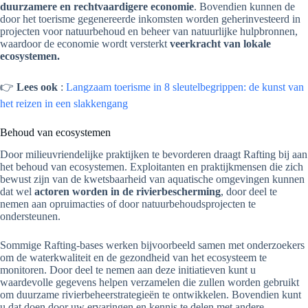
duurzamere en rechtvaardigere economie
. Bovendien kunnen de
door het toerisme gegenereerde inkomsten worden geherinvesteerd in
projecten voor natuurbehoud en beheer van natuurlijke hulpbronnen,
waardoor de economie wordt versterkt
veerkracht van lokale
ecosystemen.
👉
Lees ook
:
Langzaam toerisme in 8 sleutelbegrippen: de kunst van
het reizen in een slakkengang
Behoud van ecosystemen
Door milieuvriendelijke praktijken te bevorderen draagt Rafting bij aan
het behoud van ecosystemen. Exploitanten en praktijkmensen die zich
bewust zijn van de kwetsbaarheid van aquatische omgevingen kunnen
dat wel
actoren worden in de rivierbescherming
, door deel te
nemen aan opruimacties of door natuurbehoudsprojecten te
ondersteunen.
Sommige Rafting-bases werken bijvoorbeeld samen met onderzoekers
om de waterkwaliteit en de gezondheid van het ecosysteem te
monitoren. Door deel te nemen aan deze initiatieven kunt u
waardevolle gegevens helpen verzamelen die zullen worden gebruikt
om duurzame rivierbeheerstrategieën te ontwikkelen. Bovendien kunt
u dat doen door uw ervaringen en kennis te delen met andere