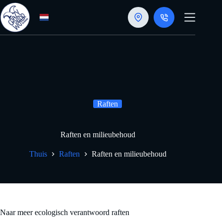
Doorgaan
naar
artikel
Raften
Raften en milieubehoud
Thuis
Raften
Raften en milieubehoud
Naar meer ecologisch verantwoord raften