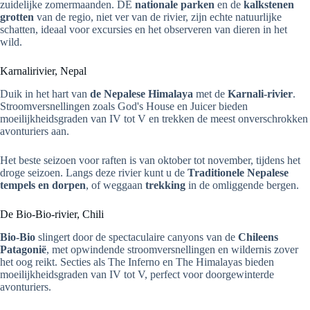
zuidelijke zomermaanden. DE
nationale parken
en de
kalkstenen
grotten
van de regio, niet ver van de rivier, zijn echte natuurlijke
schatten, ideaal voor excursies en het observeren van dieren in het
wild.
Karnalirivier, Nepal
Duik in het hart van
de Nepalese Himalaya
met de
Karnali-rivier
.
Stroomversnellingen zoals God's House en Juicer bieden
moeilijkheidsgraden van IV tot V en trekken de meest onverschrokken
avonturiers aan.
Het beste seizoen voor raften is van oktober tot november, tijdens het
droge seizoen. Langs deze rivier kunt u de
Traditionele Nepalese
tempels en dorpen
, of weggaan
trekking
in de omliggende bergen.
De Bio-Bio-rivier, Chili
Bio-Bio
slingert door de spectaculaire canyons van de
Chileens
Patagonië
, met opwindende stroomversnellingen en wildernis zover
het oog reikt. Secties als The Inferno en The Himalayas bieden
moeilijkheidsgraden van IV tot V, perfect voor doorgewinterde
avonturiers.