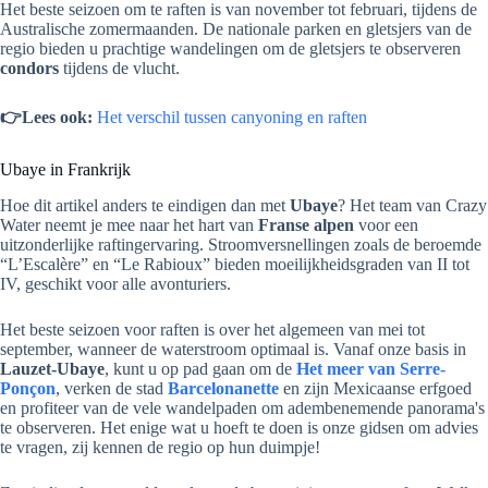
Het beste seizoen om te raften is van november tot februari, tijdens de
Australische zomermaanden. De nationale parken en gletsjers van de
regio bieden u prachtige wandelingen om de gletsjers te observeren
condors
tijdens de vlucht.
👉Lees ook:
Het verschil tussen canyoning en raften
Ubaye in Frankrijk
Hoe dit artikel anders te eindigen dan met
Ubaye
? Het team van Crazy
Water neemt je mee naar het hart van
Franse alpen
voor een
uitzonderlijke raftingervaring. Stroomversnellingen zoals de beroemde
“L’Escalère” en “Le Rabioux” bieden moeilijkheidsgraden van II tot
IV, geschikt voor alle avonturiers.
Het beste seizoen voor raften is over het algemeen van mei tot
september, wanneer de waterstroom optimaal is. Vanaf onze basis in
Lauzet-Ubaye
, kunt u op pad gaan om de
Het meer van Serre-
Ponçon
, verken de stad
Barcelonanette
en zijn Mexicaanse erfgoed
en profiteer van de vele wandelpaden om adembenemende panorama's
te observeren. Het enige wat u hoeft te doen is onze gidsen om advies
te vragen, zij kennen de regio op hun duimpje!