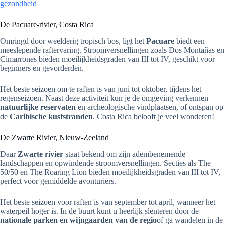
gezondheid
De Pacuare-rivier, Costa Rica
Omringd door weelderig tropisch bos, ligt het
Pacuare
biedt een
meeslepende raftervaring. Stroomversnellingen zoals Dos Montañas en
Cimarrones bieden moeilijkheidsgraden van III tot IV, geschikt voor
beginners en gevorderden.
Het beste seizoen om te raften is van juni tot oktober, tijdens het
regenseizoen. Naast deze activiteit kun je de omgeving verkennen
natuurlijke reservaten
en archeologische vindplaatsen, of ontspan op
de
Caribische kuststranden
. Costa Rica belooft je veel wonderen!
De Zwarte Rivier, Nieuw-Zeeland
Daar
Zwarte rivier
staat bekend om zijn adembenemende
landschappen en opwindende stroomversnellingen. Secties als The
50/50 en The Roaring Lion bieden moeilijkheidsgraden van III tot IV,
perfect voor gemiddelde avonturiers.
Het beste seizoen voor raften is van september tot april, wanneer het
waterpeil hoger is. In de buurt kunt u heerlijk slenteren door de
nationale parken en wijngaarden van de regio
of ga wandelen in de