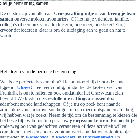
Stel je bemanning samen
De eerste stap van allemaal
Groepsrafting-uitje
is van
breng je team
samen
onverschrokken avonturiers. Of het nu je vrienden, familie,
collega’s of een mix van alle drie zijn, hoe meer, hoe beter! Zorg
ervoor dat iedereen klaar is om de uitdaging aan te gaan en nat te
worden.
Het kiezen van de perfecte bestemming
Wat is de perfecte bestemming? Het antwoord lijkt voor de hand
liggend:
Ubaye
!
Heel eenvoudig, omdat het de beste rivier van
Frankrijk is om te raften en ook omdat hier het Crazy-team zich
bevindt! We bieden u
verschillende raftingcursussen
door
adembenemende landschappen. Of je nu op zoek bent naar de
adrenaline van stroomversnellingen of een meer ontspannen afdaling,
wij hebben wat je zoekt. Neem de tijd om de bestemming te kiezen die
het beste bij uw behoeften past.
uw groepsvoorkeuren
. En mocht je
onderweg ooit van gedachten veranderen of deze activiteit willen
combineren met een ander avontuur, weet dan dat we ook uitstapjes
aanbieden in
Kajak-vlot
, in
PackRaft
, in
Hydrosnelheid
En