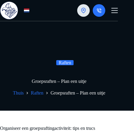
Doorgaan
naar
artikel
Raften
Groepsraften – Plan een uitje
Thuis
Raften
Groepsraften – Plan een uitje
Organiseer een groepsraftingactiviteit: tips en trucs