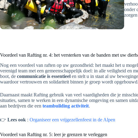
verhoog
onder 
zorgen 
Voordeel van Rafting nr. 4: het versterken van de banden met uw dierb
Nog een voordeel van raften op uw gezondheid: het maakt het u mogel
verenigd team met een gemeenschappelijk doel: in alle veiligheid en met
boot, de
communicatie is essentieel
en stelt u in staat al uw beweginge
waardoor vertrouwen en solidariteit binnen je groep wordt opgebouwd. 
Daarnaast maakt Rafting gebruik van veel vaardigheden die je misschi
situaties, samen te werken in een dynamische omgeving en samen uitdagi
aan bedrijven die een
teambuilding activiteit
.
👉
Lees ook
:
Organiseer een vrijgezellenfeest in de Alpen
Voordeel van Rafting nr. 5: leer je grenzen te verleggen