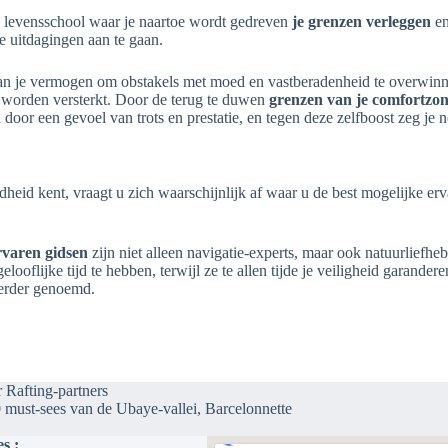
hte levensschool waar je naartoe wordt gedreven
je grenzen verleggen
en
e uitdagingen aan te gaan.
n je vermogen om obstakels met moed en vastberadenheid te overwinnen.
 worden versterkt. Door de terug te duwen
grenzen van je comfortzo
door een gevoel van trots en prestatie, en tegen deze zelfboost zeg je 
dheid kent, vraagt u zich waarschijnlijk af waar u de best mogelijke e
rvaren gidsen
zijn niet alleen navigatie-experts, maar ook natuurlie
oflijke tijd te hebben, terwijl ze te allen tijde je veiligheid garander
erder genoemd.
 Rafting-partners
 must-sees van de Ubaye-vallei, Barcelonnette
s :