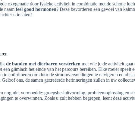
de oxygenatie door fysieke activiteit in combinatie met de schone luch
de naam
feel-good hormonen
? Deze bevorderen een gevoel van kalmte
achter u te laten!
aren
ijk
de banden met dierbaren versterken
met wie je de activiteit gaa
 een glimlach het einde van het parcours bereiken. Elke roeier speelt e
n te coördineren om door de stroomversnellingen te navigeren en obstakel
Geloof ons, de samen gecreëerde herinneringen zullen in uw collectiev
en nog niet vermoedde: groepsbesluitvorming, probleemoplossing en str
ngen te overwinnen. Zoals u zult hebben begrepen, leent deze activitei