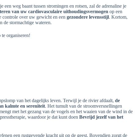
 je een weg baant tussen stromingen en rotsen, zal de adrenaline je
eteren van uw cardiovasculaire uithoudingsvermogen
op een
ere controle over uw gewicht en een
gezondere levensstijl
. Kortom,
in de stormachtige wateren.
 te organiseren!
mpslomp van het dagelijks leven. Terwijl je de rivier afdaalt,
de
an kalmte en sereniteit
. Het tumult van de stroomversnellingen
rmengt met het gezang van de vogels en het waaien van de wind in de
presstherapie, waardoor je dat kunt doen
Bevrijd jezelf van het
efenen een rustgevende kracht uit op de geest. Bovendien zorgt de