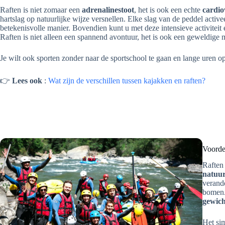
Raften is niet zomaar een
adrenalinestoot
, het is ook een echte
cardio
hartslag op natuurlijke wijze versnellen. Elke slag van de peddel acti
betekenisvolle manier. Bovendien kunt u met deze intensieve activiteit
Raften is niet alleen een spannend avontuur, het is ook een geweldige m
Je wilt ook sporten zonder naar de sportschool te gaan en lange uren 
👉
Lees ook
:
Wat zijn de verschillen tussen kajakken en raften?
Voorde
Raften 
natuur
verand
bomen.
gewich
Het si