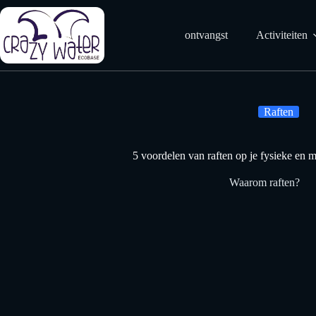
Doorgaan
naar
artikel
ontvangst
Activiteiten
Raften
5 voordelen van raften op je fysieke en 
Waarom raften?