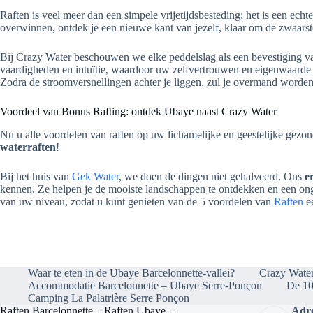
Raften is veel meer dan een simpele vrijetijdsbesteding; het is een ec
overwinnen, ontdek je een nieuwe kant van jezelf, klaar om de zwaarst
Bij Crazy Water beschouwen we elke peddelslag als een bevestiging va
vaardigheden en intuïtie, waardoor uw zelfvertrouwen en eigenwaarde
Zodra de stroomversnellingen achter je liggen, zul je overmand worden 
Voordeel van Bonus Rafting: ontdek Ubaye naast Crazy Water
Nu u alle voordelen van raften op uw lichamelijke en geestelijke gezon
waterraften
!
Bij het huis van
Gek Water
, we doen de dingen niet gehalveerd. Ons
e
kennen. Ze helpen je de mooiste landschappen te ontdekken en een ongelo
van uw niveau, zodat u kunt genieten van de 5 voordelen van
Raften
e
Waar te eten in de Ubaye Barcelonnette-vallei?
Crazy Water
Accommodatie Barcelonnette – Ubaye Serre-Ponçon
De 10
Camping La Palatrière Serre Ponçon
Raften Barcelonnette – Raften Ubaye –
Adre