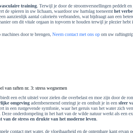
vasculaire training
. Terwijl je door de stroomversnellingen peddelt en
veert de spieren in uw lichaam, waardoor uw hartslag toeneemt
het verb
 een aanzienlijk aantal calorieën verbranden, wat bijdraagt aan een bet
anier om dit vitale orgaan in topvorm te houden terwijl je plezier hebt 
op machines door te brengen,
Neem contact met ons op
om uw raftingtrip
el van raften nr. 3: stress wegnemen
biedt een echt uitstel voor zielen die overbelast en moe zijn door de ro
lijke omgeving
adembenemend omringt je en omhult je in een
sfeer v
ert in een rustgevende symfonie, waar het geruis van het water zich ve
 Deze onderdompeling in het hart van de wilde natuur werkt als een ex
t van de stress en drukte van het moderne leven
.
mpele contact met water, de vloeibaarheid en de ontembare kant ervan o