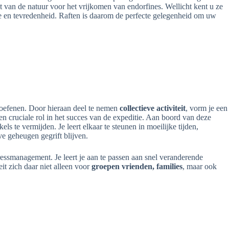
t van de natuur voor het vrijkomen van endorfines. Wellicht kent u ze
 en tevredenheid. Raften is daarom de perfecte gelegenheid om uw
t oefenen. Door hieraan deel te nemen
collectieve activiteit
, vorm je een
en cruciale rol in het succes van de expeditie. Aan boord van deze
s te vermijden. Je leert elkaar te steunen in moeilijke tijden,
e geheugen gegrift blijven.
essmanagement. Je leert je aan te passen aan snel veranderende
t zich daar niet alleen voor
groepen vrienden, families
, maar ook