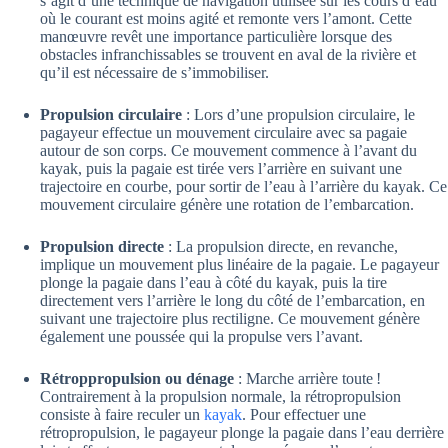
s’agit d’une technique de navigation utilisée sur les cours d’eau
où le courant est moins agité et remonte vers l’amont. Cette
manœuvre revêt une importance particulière lorsque des
obstacles infranchissables se trouvent en aval de la rivière et
qu’il est nécessaire de s’immobiliser.
Propulsion circulaire
: Lors d’une propulsion circulaire, le
pagayeur effectue un mouvement circulaire avec sa pagaie
autour de son corps. Ce mouvement commence à l’avant du
kayak, puis la pagaie est tirée vers l’arrière en suivant une
trajectoire en courbe, pour sortir de l’eau à l’arrière du kayak. Ce
mouvement circulaire génère une rotation de l’embarcation.
Propulsion directe
: La propulsion directe, en revanche,
implique un mouvement plus linéaire de la pagaie. Le pagayeur
plonge la pagaie dans l’eau à côté du kayak, puis la tire
directement vers l’arrière le long du côté de l’embarcation, en
suivant une trajectoire plus rectiligne. Ce mouvement génère
également une poussée qui la propulse vers l’avant.
Rétroppropulsion ou dénage
: Marche arrière toute !
Contrairement à la propulsion normale, la rétropropulsion
consiste à faire reculer un
kayak
. Pour effectuer une
rétropropulsion, le pagayeur plonge la pagaie dans l’eau derrière