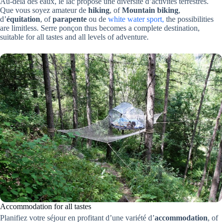
Au-delà des eaux, le lac propose une diversité d’activités terrestres.
Que vous soyez amateur de
hiking
, of
Mountain biking
,
d’
équitation
, of
parapente
ou de
white water sport,
the possibilities
are limitless. Serre ponçon thus becomes a complete destination,
suitable for all tastes and all levels of adventure.
Accommodation for all tastes
Planifiez votre séjour en profitant d’une variété d’
accommodation
, of