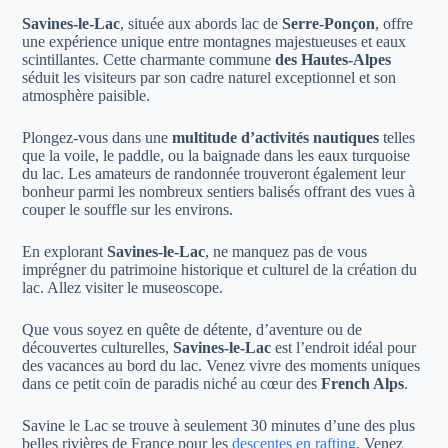
Savines-le-Lac
, située aux abords lac de
Serre-Ponçon
, offre
une expérience unique entre montagnes majestueuses et eaux
scintillantes. Cette charmante commune
des Hautes-Alpes
séduit les visiteurs par son cadre naturel exceptionnel et son
atmosphère paisible.
Plongez-vous dans une
multitude d’activités nautiques
telles
que la voile, le paddle, ou la baignade dans les eaux turquoise
du lac. Les amateurs de randonnée trouveront également leur
bonheur parmi les nombreux sentiers balisés offrant des vues à
couper le souffle sur les environs.
En explorant
Savines-le-Lac
, ne manquez pas de vous
imprégner du patrimoine historique et culturel de la création du
lac. Allez visiter le museoscope.
Que vous soyez en quête de détente, d’aventure ou de
découvertes culturelles,
Savines-le-Lac
est l’endroit idéal pour
des vacances au bord du lac. Venez vivre des moments uniques
dans ce petit coin de paradis niché au cœur des
French Alps
.
Savine le Lac se trouve à seulement 30 minutes d’une des plus
belles rivières de France pour les
descentes en rafting
. Venez