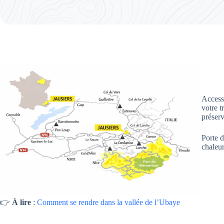
Accessi
votre t
préserv
Porte 
chaleur
👉
À lire
:
Comment se rendre dans la vallée de l’Ubaye