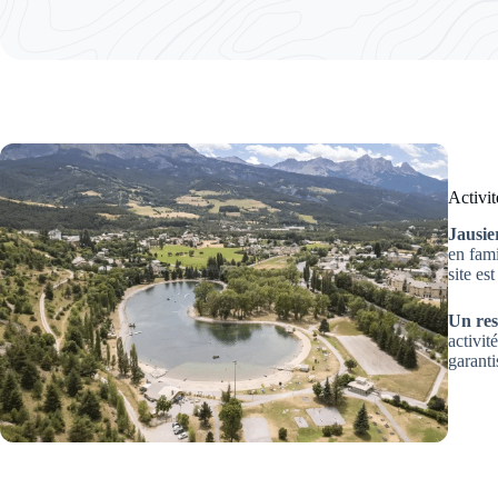
Activit
Jausie
en fami
site es
Un res
activit
garant