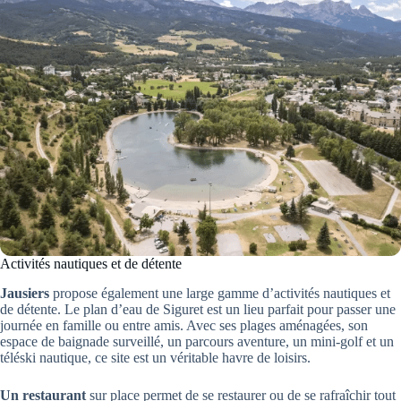
Activités nautiques et de détente
Jausiers
propose également une large gamme d’activités nautiques et
de détente. Le plan d’eau de Siguret est un lieu parfait pour passer une
journée en famille ou entre amis. Avec ses plages aménagées, son
espace de baignade surveillé, un parcours aventure, un mini-golf et un
téléski nautique, ce site est un véritable havre de loisirs.
Un restaurant
sur place permet de se restaurer ou de se rafraîchir tout