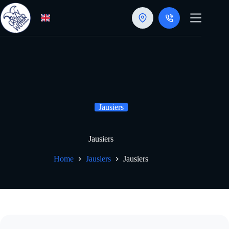
Skip
to
content
Jausiers
Jausiers
Home
Jausiers
Jausiers