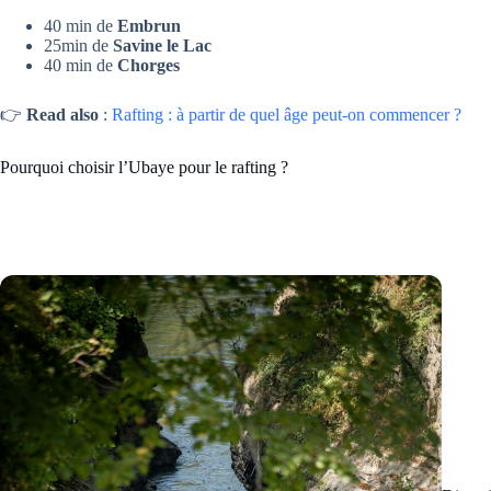
40 min de
Embrun
25min de
Savine le Lac
40 min de
Chorges
👉
Read also
:
Rafting : à partir de quel âge peut-on commencer ?
Pourquoi choisir l’Ubaye pour le rafting ?