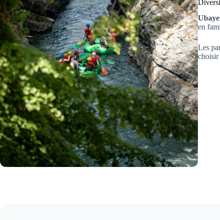
Diversi
Ubaye
en fami
Les pa
choisir