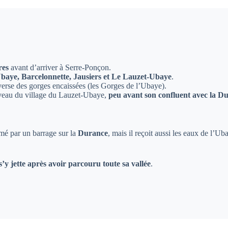
res
avant d’arriver à Serre-Ponçon.
Ubaye, Barcelonnette, Jausiers et Le Lauzet-Ubaye
.
averse des gorges encaissées (les Gorges de l’Ubaye).
iveau du village du Lauzet-Ubaye,
peu avant son confluent avec la D
ormé par un barrage sur la
Durance
, mais il reçoit aussi les eaux de l’Ub
s’y jette après avoir parcouru toute sa vallée
.