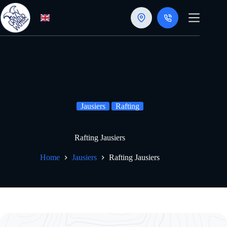
Skip
to
content
Jausiers
Rafting
Rafting Jausiers
Home
Jausiers
Rafting Jausiers