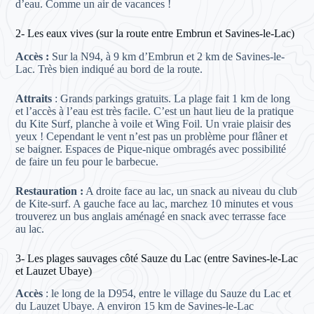
d’eau. Comme un air de vacances !
2- Les eaux vives (sur la route entre Embrun et Savines-le-Lac)
Accès :
Sur la N94, à 9 km d’Embrun et 2 km de Savines-le-
Lac. Très bien indiqué au bord de la route.
Attraits
: Grands parkings gratuits. La plage fait 1 km de long
et l’accès à l’eau est très facile. C’est un haut lieu de la pratique
du Kite Surf, planche à voile et Wing Foil. Un vraie plaisir des
yeux ! Cependant le vent n’est pas un problème pour flâner et
se baigner. Espaces de Pique-nique ombragés avec possibilité
de faire un feu pour le barbecue.
Restauration :
A droite face au lac, un snack au niveau du club
de Kite-surf. A gauche face au lac, marchez 10 minutes et vous
trouverez un bus anglais aménagé en snack avec terrasse face
au lac.
3- Les plages sauvages côté Sauze du Lac (entre Savines-le-Lac
et Lauzet Ubaye)
Accès
: le long de la D954, entre le village du Sauze du Lac et
du Lauzet Ubaye. A environ 15 km de Savines-le-Lac