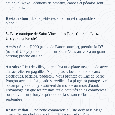
nautique, wake, locations de bateaux, canoës et pédalos sont
disponibles.
Restauration :
De la petite restauration est disponible sur
place.
5- Base nautique de Saint Vincent les Forts (entre le Lauzet
Ubaye et la Bréole)
Accès :
Sur la D900 (route de Barcelonnette), prendre la D7
(route d’Ubaye) et continuer sur 3km. Vous arrivez à un grand
parking proche du Lac.
Attraits :
Lieu de villégiature, c’est une plage très animée avec
des activités en pagaille : Aqua-splash, location de bateaux
électriques, pédalos, paddles…Vous profitez du Lac de Serre
Ponçon avec une baignade surveillée. La plage est partagé avec
le camping, donc il y a souvent du monde au mois d’août.
L’avantage est que les prestataires d’activités et les commerces
sont ouverts une longue période de la saison (début juin à mi
septembre).
Restauration
: Une zone commerciale juste devant la plage
vous offre un choix de restaurants, snacks et supérette.