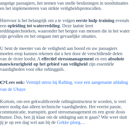
angstige passagiers, het nemen van snelle beslissingen in noodsituaties
en het implementeren van strikte veiligheidsprotocollen.
Hiervoor is het belangrijk om a te volgen
eerste hulp training
evenals
een
opleiding tot waterredding
. Deze laatste leert
reddingstechnieken, waaronder het bergen van mensen die in het water
zijn gevallen en het omgaan met gevaarlijke situaties.
U bent de meester van de veiligheid aan boord en uw passagiers
moeten erop kunnen rekenen dat u hen door de verschillende delen
van de rivier loodst. A
effectief stressmanagement
en een
absolute
nauwkeurigheid op het gebied van veiligheid
zijn essentiële
vaardigheden voor elke raftinggids.
👉Lees ook:
Vermijd stress bij Rafting, voor een aangename afdaling
van de Ubaye
Kortom, om een gekwalificeerde raftinginstructeur te worden, is veel
meer nodig dan alleen technische vaardigheden. Het vereist passie,
communicatie, teamspirit, goed stressmanagement en een grote dosis
humor. Dus, ben jij klaar om de uitdaging aan te gaan? Wie weet sluit
jij je op een dag wel aan bij de
Gekke ploeg
…