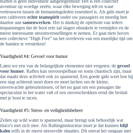
Raften is geen individuele aangelegenheid! Het is een collectief
avontuur op woelige zeeën, waar elke beweging telt en waar
vertrouwen tussen de bemanningsleden essentieel is. Als gids moet je
een cultiveren
echte teamspirit
onder uw passagiers en moedig hen
daartoe aan
samenwerken
. Het is dankzij de optelsom van ieders
inspanningen dat de boot erin zal slagen obstakels te vermijden en de
meest interessante stroomversnellingen te nemen. Er gaat niets boven
een collectieve “High Five” na het overleven van een moeilijke tijd om
de banden te versterken!
Vaardigheid #4: Gevoel voor humor
Laten we een van de belangrijkste elementen niet vergeten: de
gevoel
voor humor
. Raften kan onvoorspelbaar en soms chaotisch zijn, maar
dat maakt deze activiteit ook zo spannend. Een goede gids weet hoe hij
een stap achteruit moet doen en moet lachen om de kleine,
onverwachte gebeurtenissen, of het nu gaat om een passagier die
spectaculair in het water valt of een onverschrokken eend die besluit
met je boot te racen.
Vaardigheid #5: Stress- en veiligheidsbeheer
Zeilen op wild water is spannend, maar brengt ook behoorlijk wat
risico's met zich mee. Als Raftinginstructeur moet je dat kunnen
blijf
kalm
zelfs in de meest stressvolle situaties. Dit omvat het omgaan met