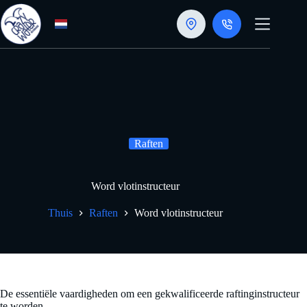
Doorgaan
naar
artikel
Raften
Word vlotinstructeur
Thuis
Raften
Word vlotinstructeur
De essentiële vaardigheden om een gekwalificeerde raftinginstructeur
te worden