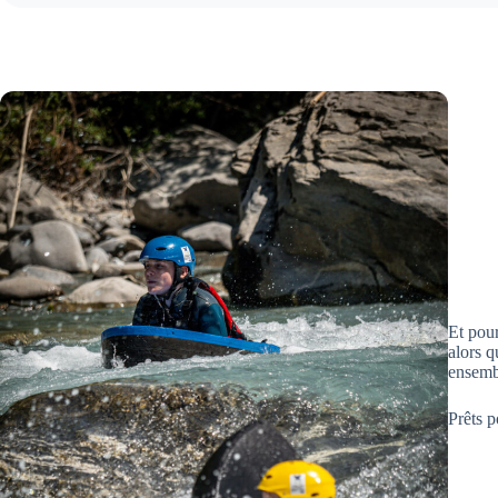
Et pour
alors q
ensemb
Prêts 