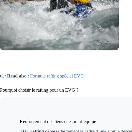
👉
Read also
:
Formule rafting spécial EVG
Pourquoi choisir le rafting pour un EVG ?
Renforcement des liens et esprit d’équipe
THE
rafting
dépasse largement le cadre d’une simple descent