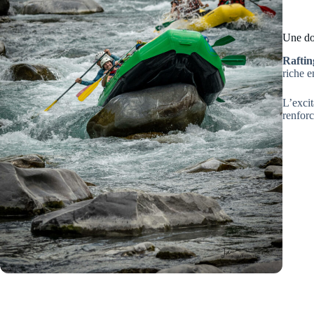
Une do
Raftin
riche e
L’exci
renforc