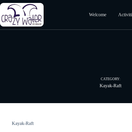
Skip
to
content
Welcome
Activit
CATEGORY:
Kayak-Raft
Kayak-Raft