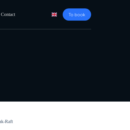
To book
Contact
k-Raft