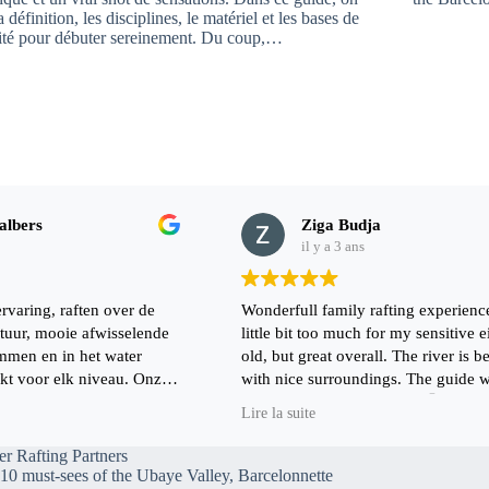
a définition, les disciplines, le matériel et les bases de
ité pour débuter sereinement. Du coup,…
albers
Ziga Budja
il y a 3 ans
rvaring, raften over de
Wonderfull family rafting experience
tuur, mooie afwisselende
little bit too much for my sensitive e
emmen en in het water
old, but great overall. The river is be
ikt voor elk niveau. Onze
with nice surroundings. The guide 
excellent (forgot his name 🙄) and 
Lire la suite
, mede dankzij onze leuke
team was very nice. The trip down t
illen zeker nog een keer
took about one and a half hour wit
r Rafting Partners
stops. If you visit this place, your'r
10 must-sees of the Ubaye Valley, Barcelonnette