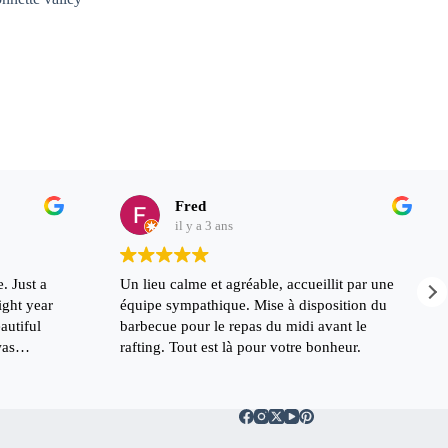
Fred
il y a 3 ans
. Just a
Un lieu calme et agréable, accueillit par une
ight year
équipe sympathique. Mise à disposition du
autiful
barbecue pour le repas du midi avant le
was
rafting. Tout est là pour votre bonheur.
the whole
he river
h some
e not gonna