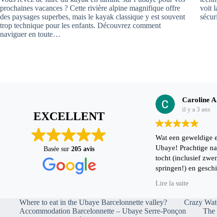
prochaines vacances ? Cette rivière alpine magnifique offre
voit l
des paysages superbes, mais le kayak classique y est souvent
sécur
trop technique pour les enfants. Découvrez comment
naviguer en toute…
Caroline A
il y a 3 ans
EXCELLENT
Wat een geweldige e
Ubaye! Prachtige na
Basée sur
205 avis
tocht (inclusief zw
springen!) en gesch
kinderen (6 en 9 jaar) hebben een super eerste
Lire la suite
raft ervaring gehad
en goede gids. Ze w
Where to eat in the Ubaye Barcelonnette valley?
Crazy Wate
:-)
Accommodation Barcelonnette – Ubaye Serre-Ponçon
The 