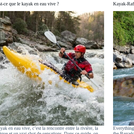
t-ce que le kayak en eau vive ?
Kayak-Raft
yak en eau vive, c’est la rencontre entre la rivière, la
Everything
ique et un vrai shot de sensations. Dans ce guide, on
the Barcel