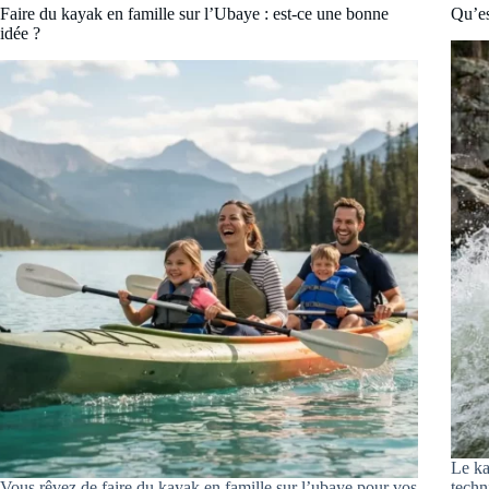
Faire du kayak en famille sur l’Ubaye : est-ce une bonne
Qu’es
idée ?
Le ka
Vous rêvez de faire du kayak en famille sur l’ubaye pour vos
techn