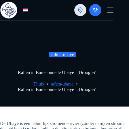
Doorgaan
naar
artikel
raften-ubaye
Raften in Barcelonnette Ubaye – Droogte?
Thuis
raften-ubaye
Raften in Barcelonnette Ubaye – Droogte?
De Ubaye is een natuurlijk stromende rivier (zonder dam) en stroomt
dus het hele jaar door, zelfs in de winter als de bronnen bevroren zijn.