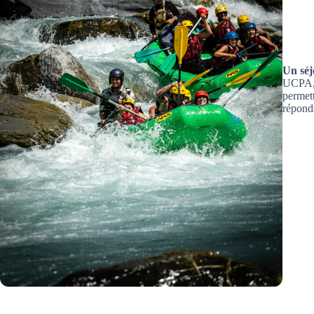
Un séj
UCPA, j
permett
réponda