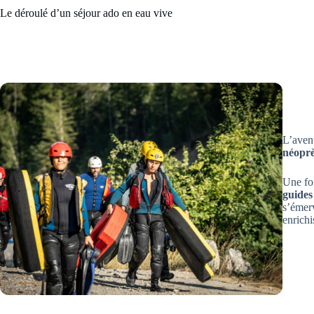
Le déroulé d’un séjour ado en eau vive
L’avent
néopr
Une foi
guides
s’émerv
enrichi