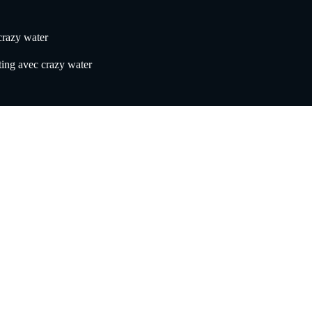
 crazy water
fting avec crazy water