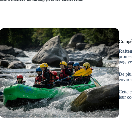
Compét
Rafte
promeut
pagayer
De plus
environ
Cette e
leur co