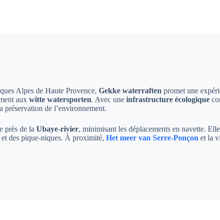
resques Alpes de Haute Provence,
Gekke waterraften
promet une expéri
ement aux
witte watersporten
. Avec une
infrastructure écologique
com
a préservation de l’environnement.
e près de la
Ubaye-rivier
, minimisant les déplacements en navette. Elle 
 et des pique-niques. À proximité,
Het meer van Serre-Ponçon
et la v