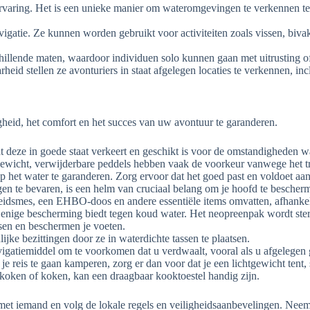
rvaring. Het is een unieke manier om wateromgevingen te verkennen terw
avigatie. Ze kunnen worden gebruikt voor activiteiten zoals vissen, biva
chillende maten, waardoor individuen solo kunnen gaan met uitrusting of
eid stellen ze avonturiers in staat afgelegen locaties te verkennen, in
igheid, het comfort en het succes van uw avontuur te garanderen.
t deze in goede staat verkeert en geschikt is voor de omstandigheden w
tgewicht, verwijderbare peddels hebben vaak de voorkeur vanwege het 
 het water te garanderen. Zorg ervoor dat het goed past en voldoet aa
gen te bevaren, is een helm van cruciaal belang om je hoofd te bescherm
heidsmes, een EHBO-doos en andere essentiële items omvatten, afhanke
 enige bescherming biedt tegen koud water. Het neopreenpak wordt ste
sen en beschermen je voeten.
ke bezittingen door ze in waterdichte tassen te plaatsen.
atiemiddel om te voorkomen dat u verdwaalt, vooral als u afgelegen 
je reis te gaan kamperen, zorg er dan voor dat je een lichtgewicht tent, 
oken of koken, kan een draagbaar kooktoestel handig zijn.
et iemand en volg de lokale regels en veiligheidsaanbevelingen. Neem 