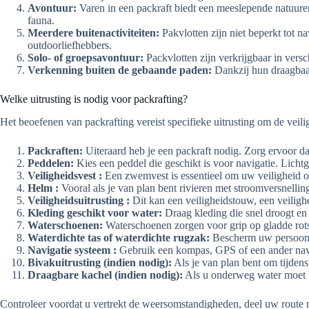
Avontuur:
Varen in een packraft biedt een meeslepende natuure
fauna.
Meerdere buitenactiviteiten:
Pakvlotten zijn niet beperkt tot n
outdoorliefhebbers.
Solo- of groepsavontuur:
Packvlotten zijn verkrijgbaar in vers
Verkenning buiten de gebaande paden:
Dankzij hun draagbaarh
Welke uitrusting is nodig voor packrafting?
Het beoefenen van packrafting vereist specifieke uitrusting om de veil
Packraften:
Uiteraard heb je een packraft nodig. Zorg ervoor da
Peddelen:
Kies een peddel die geschikt is voor navigatie. Lich
Veiligheidsvest :
Een zwemvest is essentieel om uw veiligheid op
Helm :
Vooral als je van plan bent rivieren met stroomversnellin
Veiligheidsuitrusting :
Dit kan een veiligheidstouw, een veilig
Kleding geschikt voor water:
Draag kleding die snel droogt en
Waterschoenen:
Waterschoenen zorgen voor grip op gladde rot
Waterdichte tas of waterdichte rugzak:
Bescherm uw persoonlij
Navigatie systeem :
Gebruik een kompas, GPS of een ander navig
Bivakuitrusting (indien nodig):
Als je van plan bent om tijdens 
Draagbare kachel (indien nodig):
Als u onderweg water moet k
Controleer voordat u vertrekt de weersomstandigheden, deel uw route m