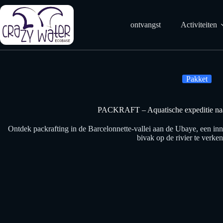
Doorgaan
naar
artikel
ontvangst
Activiteiten
Pakket
PACKRAFT – Aquatische expeditie naa
Ontdek packrafting in de Barcelonnette-vallei aan de Ubaye, een in
bivak op de rivier te verke