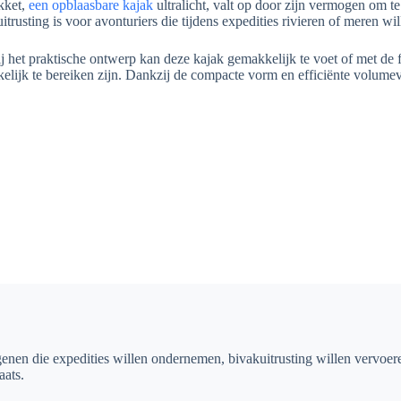
kket,
een opblaasbare kajak
ultralicht, valt op door zijn vermogen om
uitrusting is voor avonturiers die tijdens expedities rivieren of meren w
j het praktische ontwerp kan deze kajak gemakkelijk te voet of met de 
elijk te bereiken zijn. Dankzij de compacte vorm en efficiënte volumev
genen die expedities willen ondernemen, bivakuitrusting willen vervoere
aats.