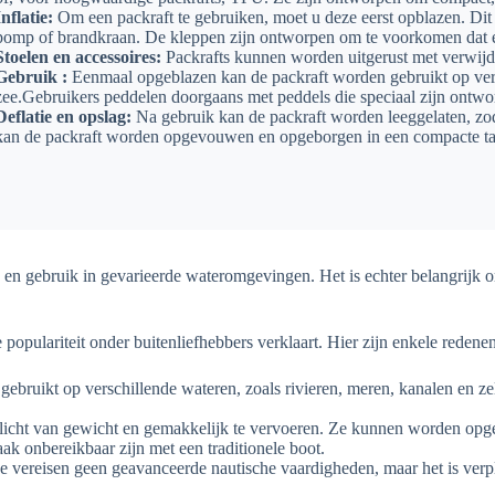
Inflatie:
Om een packraft te gebruiken, moet u deze eerst opblazen. D
pomp of brandkraan. De kleppen zijn ontworpen om te voorkomen dat er 
Stoelen en accessoires:
Packrafts kunnen worden uitgerust met verwijd
Gebruik :
Eenmaal opgeblazen kan de packraft worden gebruikt op versc
zee.Gebruikers peddelen doorgaans met peddels die speciaal zijn ontwo
Deflatie en opslag:
Na gebruik kan de packraft worden leeggelaten, z
kan de packraft worden opgevouwen en opgeborgen in een compacte ta
n gebruik in gevarieerde wateromgevingen. Het is echter belangrijk om 
 populariteit onder buitenliefhebbers verklaart. Hier zijn enkele rede
ruikt op verschillende wateren, zoals rivieren, meren, kanalen en zelfs 
n licht van gewicht en gemakkelijk te vervoeren. Ze kunnen worden op
ak onbereikbaar zijn met een traditionele boot.
Ze vereisen geen geavanceerde nautische vaardigheden, maar het is verp