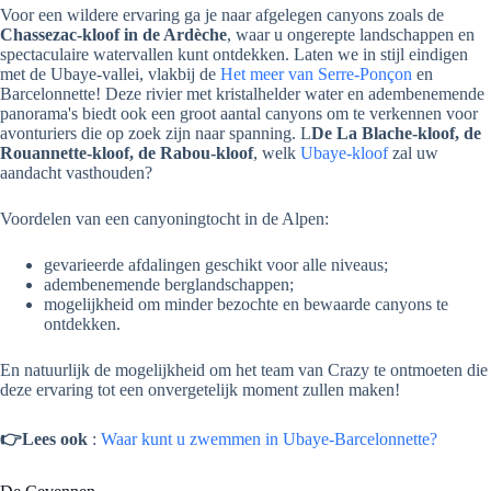
Voor een wildere ervaring ga je naar afgelegen canyons zoals de
Chassezac-kloof in de Ardèche
, waar u ongerepte landschappen en
spectaculaire watervallen kunt ontdekken. Laten we in stijl eindigen
met de Ubaye-vallei, vlakbij de
Het meer van Serre-Ponçon
en
Barcelonnette! Deze rivier met kristalhelder water en adembenemende
panorama's biedt ook een groot aantal canyons om te verkennen voor
avonturiers die op zoek zijn naar spanning. L
De La Blache-kloof, de
Rouannette-kloof, de Rabou-kloof
, welk
Ubaye-kloof
zal uw
aandacht vasthouden?
Voordelen van een canyoningtocht in de Alpen:
gevarieerde afdalingen geschikt voor alle niveaus;
adembenemende berglandschappen;
mogelijkheid om minder bezochte en bewaarde canyons te
ontdekken.
En natuurlijk de mogelijkheid om het team van Crazy te ontmoeten die
deze ervaring tot een onvergetelijk moment zullen maken!
👉Lees ook
:
Waar kunt u zwemmen in Ubaye-Barcelonnette?