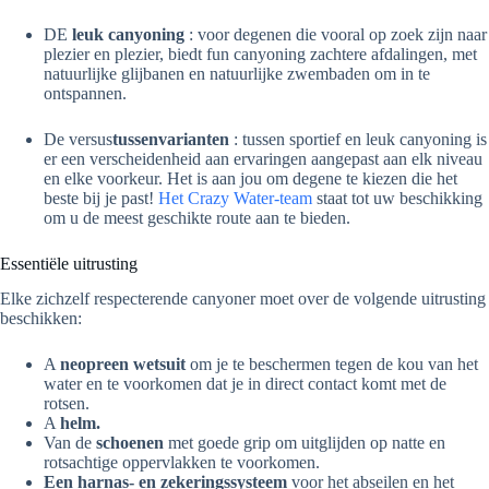
DE
leuk canyoning
: voor degenen die vooral op zoek zijn naar
plezier en plezier, biedt fun canyoning zachtere afdalingen, met
natuurlijke glijbanen en natuurlijke zwembaden om in te
ontspannen.
De versus
tussenvarianten
: tussen sportief en leuk canyoning is
er een verscheidenheid aan ervaringen aangepast aan elk niveau
en elke voorkeur. Het is aan jou om degene te kiezen die het
beste bij je past!
Het Crazy Water-team
staat tot uw beschikking
om u de meest geschikte route aan te bieden.
Essentiële uitrusting
Elke zichzelf respecterende canyoner moet over de volgende uitrusting
beschikken:
A
neopreen wetsuit
om je te beschermen tegen de kou van het
water en te voorkomen dat je in direct contact komt met de
rotsen.
A
helm.
Van de
schoenen
met goede grip om uitglijden op natte en
rotsachtige oppervlakken te voorkomen.
Een harnas- en zekeringssysteem
voor het abseilen en het