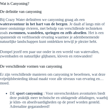
Wat is Canyoning?
De definitie van canyoning
Bij Crazy Water definiëren we canyoning graag als een
wateravontuur in het hart van de bergen
. Je daalt af langs min of
meer onstuimige rivieren, met behulp van verschillende technieken
zoals
zwemmen, wandelen, springen en zelfs abseilen
. Het is een
spannende en verfrissende ervaring waarmee je adembenemende
natuurlijke landschappen kunt ontdekken terwijl je plezier hebt.
Dompel jezelf een paar uur onder in een wereld van watervallen,
zwembaden en natuurlijke glijbanen, kloven en rotswanden!
De verschillende vormen van canyoning
Er zijn verschillende manieren om canyoning te beoefenen, wat deze
vrijetijdsbesteding ideaal maakt voor alle niveaus van ervaring en…
moed.
DE
sport canyoning
: Voor onverschrokken avonturiers biedt
deze praktijk meer technische en uitdagende afdalingen, waarbij
je klim- en abseilvaardigheden op de proef worden gesteld.
Adrenaline gegarandeerd!