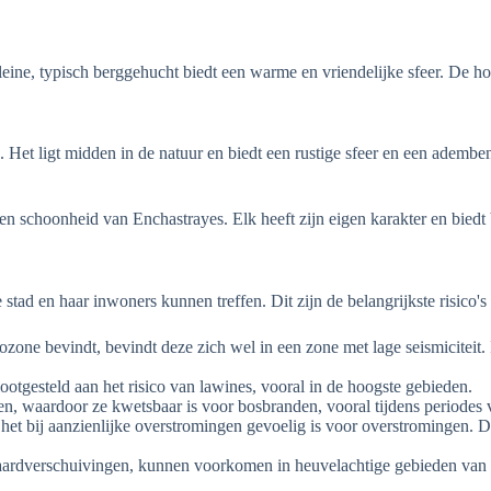
 kleine, typisch berggehucht biedt een warme en vriendelijke sfeer. De 
ts. Het ligt midden in de natuur en biedt een rustige sfeer en een adem
 en schoonheid van Enchastrayes. Elk heeft zijn eigen karakter en biedt
e stad en haar inwoners kunnen treffen. Dit zijn de belangrijkste risic
cozone bevindt, bevindt deze zich wel in een zone met lage seismiciteit
tgesteld aan het risico van lawines, vooral in de hoogste gebieden.
, waardoor ze kwetsbaar is voor bosbranden, vooral tijdens periodes v
 het bij aanzienlijke overstromingen gevoelig is voor overstromingen
rdverschuivingen, kunnen voorkomen in heuvelachtige gebieden van d