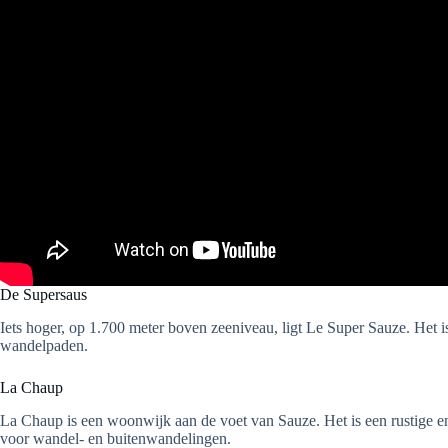
De Supersaus
Iets hoger, op 1.700 meter boven zeeniveau, ligt Le Super Sauze. Het is
wandelpaden.
La Chaup
La Chaup is een woonwijk aan de voet van Sauze. Het is een rustige en
voor wandel- en buitenwandelingen.