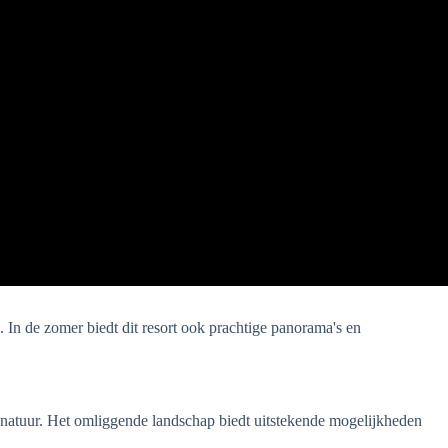
n. In de zomer biedt dit resort ook prachtige panorama's en
e natuur. Het omliggende landschap biedt uitstekende mogelijkheden